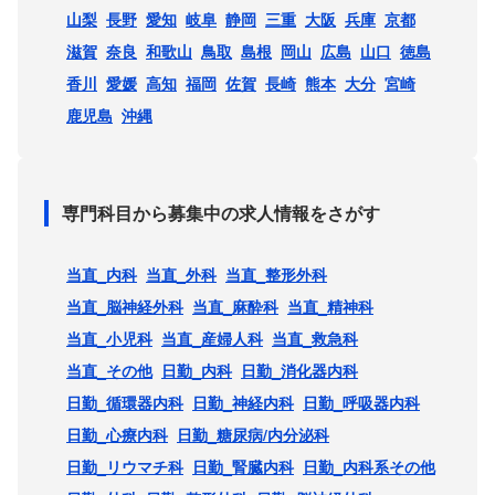
山梨
長野
愛知
岐阜
静岡
三重
大阪
兵庫
京都
滋賀
奈良
和歌山
鳥取
島根
岡山
広島
山口
徳島
香川
愛媛
高知
福岡
佐賀
長崎
熊本
大分
宮崎
鹿児島
沖縄
専門科目から募集中の求人情報をさがす
当直_内科
当直_外科
当直_整形外科
当直_脳神経外科
当直_麻酔科
当直_精神科
当直_小児科
当直_産婦人科
当直_救急科
当直_その他
日勤_内科
日勤_消化器内科
日勤_循環器内科
日勤_神経内科
日勤_呼吸器内科
日勤_心療内科
日勤_糖尿病/内分泌科
日勤_リウマチ科
日勤_腎臓内科
日勤_内科系その他