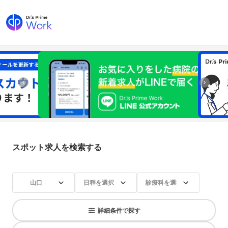
スポット求人を検索する
山口
日程を選択
診療科を選択
詳細条件で探す