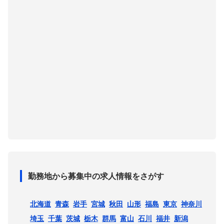
勤務地から募集中の求人情報をさがす
北海道
青森
岩手
宮城
秋田
山形
福島
東京
神奈川
埼玉
千葉
茨城
栃木
群馬
富山
石川
福井
新潟