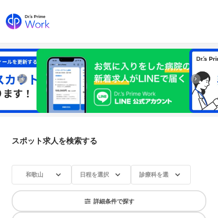
スポット求人を検索する
和歌山
日程を選択
診療科を選択
詳細条件で探す