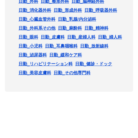
日勤_外科
日勤_整形外科
日勤_脳神経外科
日勤_消化器外科
日勤_形成外科
日勤_呼吸器外科
日勤_心臓血管外科
日勤_乳腺/内分泌科
日勤_外科系その他
日勤_麻酔科
日勤_精神科
日勤_眼科
日勤_皮膚科
日勤_産婦人科
日勤_婦人科
日勤_小児科
日勤_耳鼻咽喉科
日勤_放射線科
日勤_泌尿器科
日勤_緩和ケア科
日勤_リハビリテーション科
日勤_健診・ドック
日勤_美容皮膚科
日勤_その他専門科