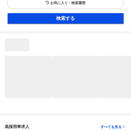
お気に入り・検索履歴
検索する
高採用率求人
すべてを見る