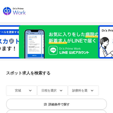
スポット求人を検索する
宮城
日程を選択
診療科を選択
詳細条件で探す