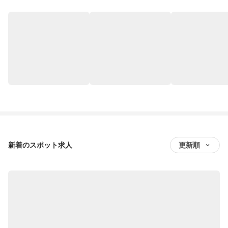
新着のスポット求人
更新順