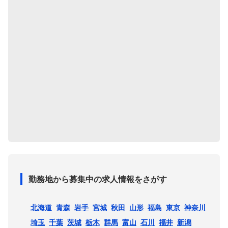
勤務地から募集中の求人情報をさがす
北海道
青森
岩手
宮城
秋田
山形
福島
東京
神奈川
埼玉
千葉
茨城
栃木
群馬
富山
石川
福井
新潟