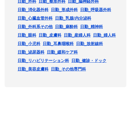
日勤_外科
日勤_整形外科
日勤_脳神経外科
日勤_消化器外科
日勤_形成外科
日勤_呼吸器外科
日勤_心臓血管外科
日勤_乳腺/内分泌科
日勤_外科系その他
日勤_麻酔科
日勤_精神科
日勤_眼科
日勤_皮膚科
日勤_産婦人科
日勤_婦人科
日勤_小児科
日勤_耳鼻咽喉科
日勤_放射線科
日勤_泌尿器科
日勤_緩和ケア科
日勤_リハビリテーション科
日勤_健診・ドック
日勤_美容皮膚科
日勤_その他専門科