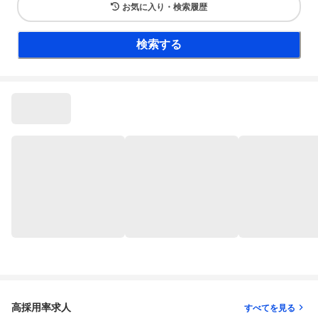
お気に入り・検索履歴
検索する
高採用率求人
すべてを見る