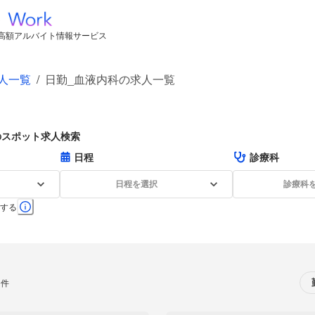
高額アルバイト情報サービス
人一覧
/
日勤_血液内科の求人一覧
のスポット求人検索
日程
診療科
日程を選択
診療科
する
0件