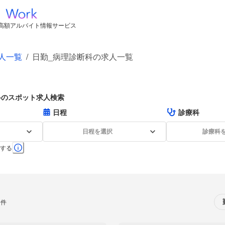
高額アルバイト情報サービス
人一覧
/
日勤_病理診断科の求人一覧
科のスポット求人検索
日程
診療科
日程を選択
診療科
する
0件