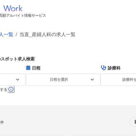
高額アルバイト情報サービス
人一覧
/
当直_産婦人科の求人一覧
のスポット求人検索
日程
診療科
日程を選択
診療科
する
0件