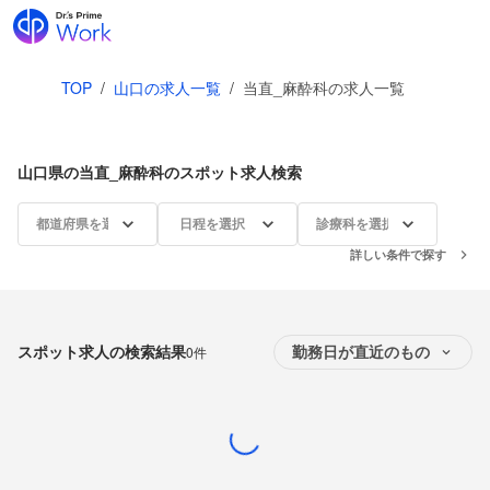
TOP
/
山口の求人一覧
/
当直_麻酔科の求人一覧
山口県の当直_麻酔科のスポット求人検索
都道府県を選択
日程を選択
診療科を選択
詳しい条件で探す
スポット求人の検索結果
0件
勤務日が直近のもの
Loading...