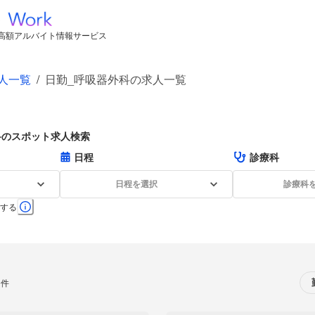
高額アルバイト情報サービス
人一覧
/
日勤_呼吸器外科の求人一覧
科のスポット求人検索
日程
診療科
日程を選択
診療科
する
0件