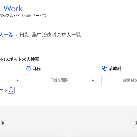
高額アルバイト情報サービス
人一覧
/
日勤_集中治療科の求人一覧
科のスポット求人検索
日程
診療科
日程を選択
診療科
する
0件