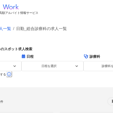
高額アルバイト情報サービス
人一覧
/
日勤_総合診療科の求人一覧
科のスポット求人検索
日程
診療科
日程を選択
診療科
する
0件