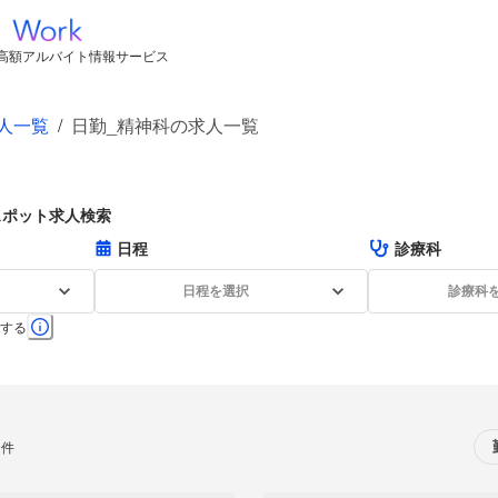
高額アルバイト情報サービス
人一覧
/
日勤_精神科の求人一覧
スポット求人検索
日程
診療科
日程を選択
診療科
する
0件