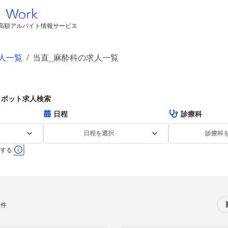
高額アルバイト情報サービス
人一覧
/
当直_麻酔科の求人一覧
スポット求人検索
日程
診療科
日程を選択
診療科
する
0件