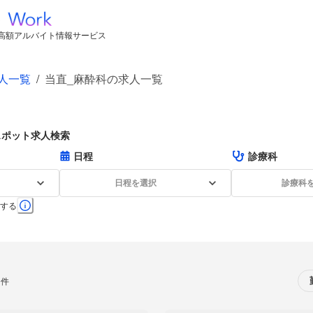
高額アルバイト情報サービス
人一覧
/
当直_麻酔科の求人一覧
スポット求人検索
日程
診療科
日程を選択
診療科
する
0件