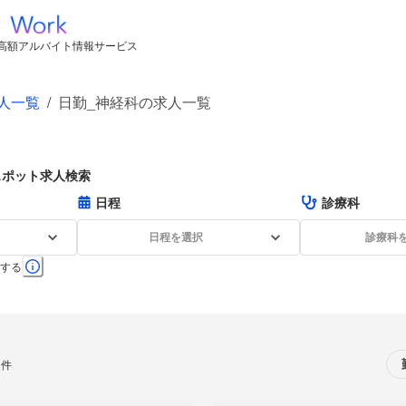
高額アルバイト情報サービス
人一覧
/
日勤_神経科の求人一覧
スポット求人検索
日程
診療科
日程を選択
診療科
する
0件