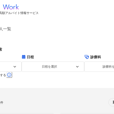
高額アルバイト情報サービス
人一覧
索
日程
診療科
日程を選択
診療科
する
0件