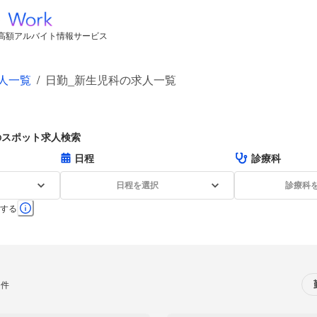
高額アルバイト情報サービス
人一覧
/
日勤_新生児科の求人一覧
のスポット求人検索
日程
診療科
日程を選択
診療科
する
0件