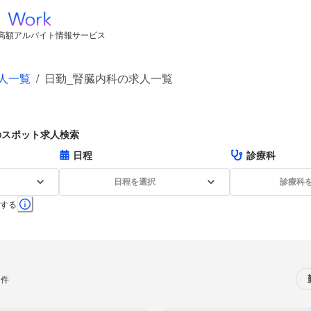
高額アルバイト情報サービス
人一覧
/
日勤_腎臓内科の求人一覧
のスポット求人検索
日程
診療科
日程を選択
診療科
する
0件