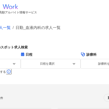
高額アルバイト情報サービス
人一覧
/
日勤_血液内科の求人一覧
のスポット求人検索
日程
診療科
日程を選択
診療科
する
0件