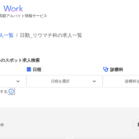
高額アルバイト情報サービス
人一覧
/
日勤_リウマチ科の求人一覧
科のスポット求人検索
日程
診療科
日程を選択
診療科
する
0件