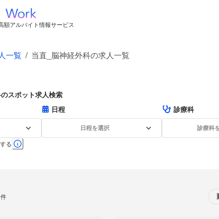
高額アルバイト情報サービス
人一覧
/
当直_脳神経外科の求人一覧
科のスポット求人検索
日程
診療科
日程を選択
診療科
する
0件