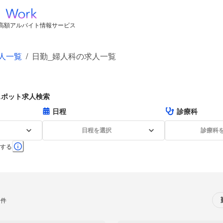
高額アルバイト情報サービス
人一覧
/
日勤_婦人科の求人一覧
スポット求人検索
日程
診療科
日程を選択
診療科
する
0件