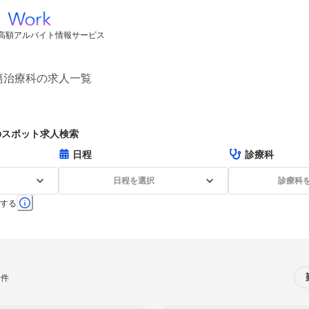
高額アルバイト情報サービス
瘍治療科の求人一覧
のスポット求人検索
日程
診療科
日程を選択
診療科
する
0件