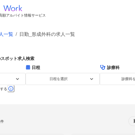
高額アルバイト情報サービス
人一覧
/
日勤_形成外科の求人一覧
のスポット求人検索
日程
診療科
日程を選択
診療科
する
0件