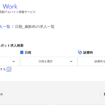
高額アルバイト情報サービス
人一覧
/
日勤_麻酔科の求人一覧
スポット求人検索
日程
診療科
日程を選択
診療科
する
0件