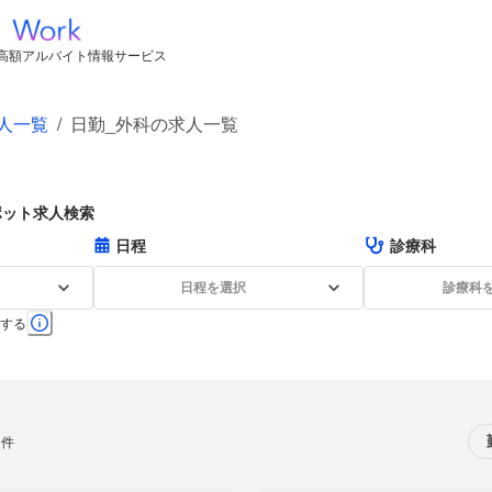
高額アルバイト情報サービス
人一覧
/
日勤_外科の求人一覧
ポット求人検索
日程
診療科
日程を選択
診療科
する
0件