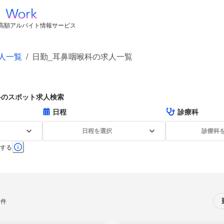
高額アルバイト情報サービス
人一覧
/
日勤_耳鼻咽喉科の求人一覧
科のスポット求人検索
日程
診療科
日程を選択
診療科
する
0件