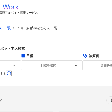
高額アルバイト情報サービス
人一覧
/
当直_麻酔科の求人一覧
スポット求人検索
日程
診療科
日程を選択
診療科
する
0件