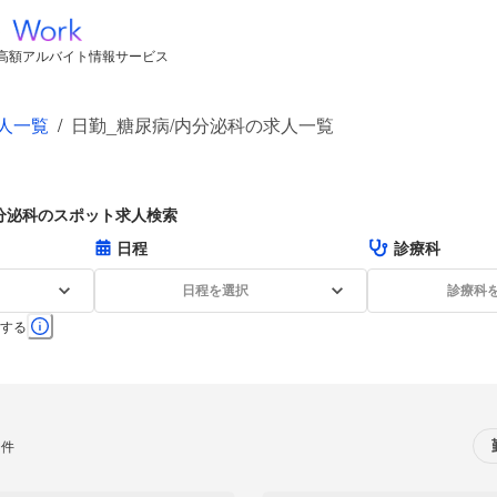
高額アルバイト情報サービス
人一覧
/
日勤_糖尿病/内分泌科の求人一覧
分泌科のスポット求人検索
日程
診療科
日程を選択
診療科
する
0件