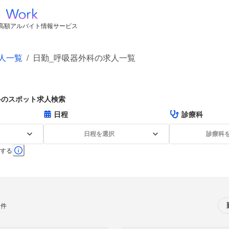
高額アルバイト情報サービス
人一覧
/
日勤_呼吸器外科の求人一覧
科のスポット求人検索
日程
診療科
日程を選択
診療科
する
0件