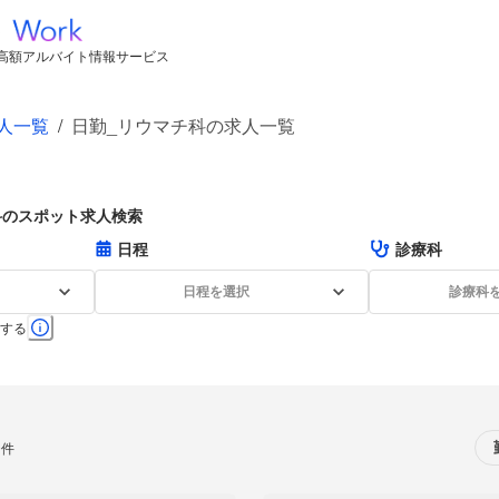
高額アルバイト情報サービス
人一覧
/
日勤_リウマチ科の求人一覧
科のスポット求人検索
日程
診療科
日程を選択
診療科
する
0件