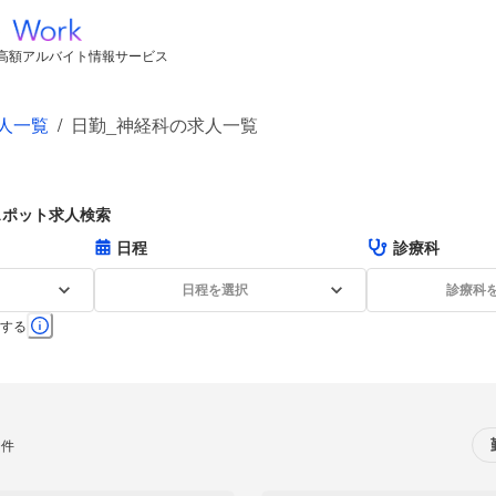
高額アルバイト情報サービス
人一覧
/
日勤_神経科の求人一覧
スポット求人検索
日程
診療科
日程を選択
診療科
する
0件