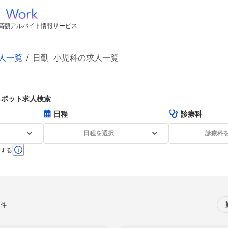
高額アルバイト情報サービス
人一覧
/
日勤_小児科の求人一覧
スポット求人検索
日程
診療科
日程を選択
診療科
する
0件