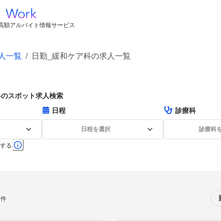
高額アルバイト情報サービス
人一覧
/
日勤_緩和ケア科の求人一覧
科のスポット求人検索
日程
診療科
日程を選択
診療科
する
0件