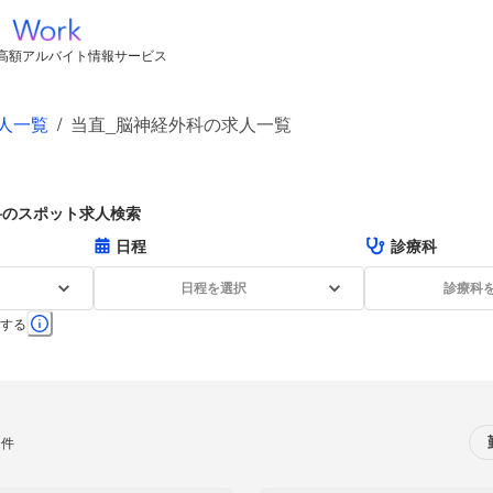
高額アルバイト情報サービス
人一覧
/
当直_脳神経外科の求人一覧
科のスポット求人検索
日程
診療科
日程を選択
診療科
する
0件