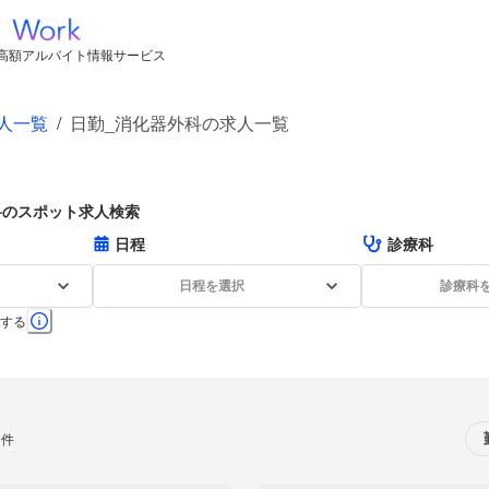
高額アルバイト情報サービス
人一覧
/
日勤_消化器外科の求人一覧
科のスポット求人検索
日程
診療科
日程を選択
診療科
する
0件