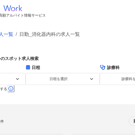
高額アルバイト情報サービス
人一覧
/
日勤_消化器内科の求人一覧
科のスポット求人検索
日程
診療科
日程を選択
診療科
する
0件