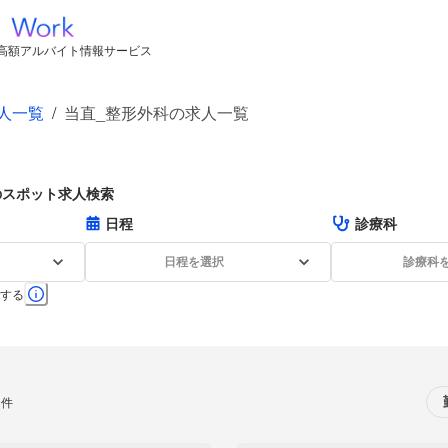
高額アルバイト情報サービス
人一覧
/
当直_整形外科の求人一覧
のスポット求人検索
日程
診療科
日程を選択
診療科
する
0件