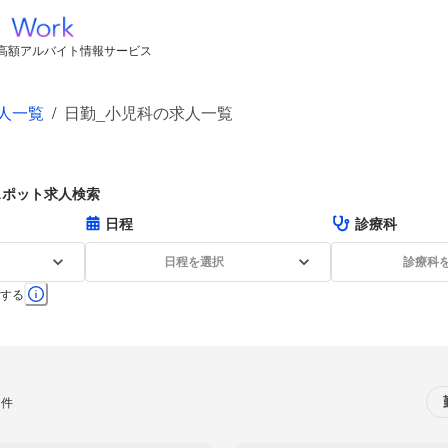
高額アルバイト情報サービス
人一覧
/
日勤_小児科の求人一覧
スポット求人検索
日程
診療科
日程を選択
診療科
する
0件