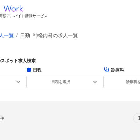
高額アルバイト情報サービス
人一覧
/
日勤_神経内科の求人一覧
のスポット求人検索
日程
診療科
日程を選択
診療科
0件
Loading...