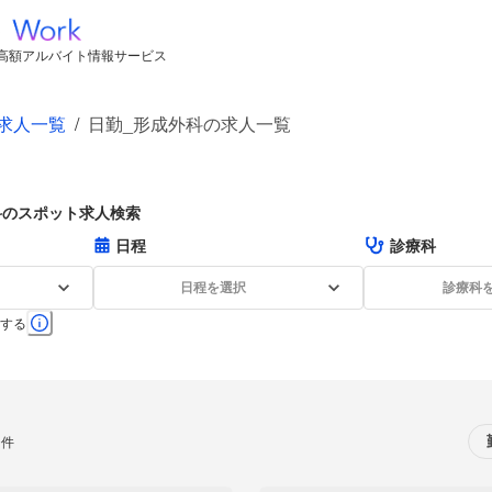
高額アルバイト情報サービス
求人一覧
/
日勤_形成外科の求人一覧
科のスポット求人検索
日程
診療科
日程を選択
診療科
する
0件