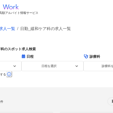
高額アルバイト情報サービス
求人一覧
/
日勤_緩和ケア科の求人一覧
ア科のスポット求人検索
日程
診療科
日程を選択
診療科
する
0件