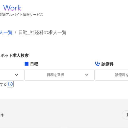
高額アルバイト情報サービス
人一覧
/
日勤_神経科の求人一覧
スポット求人検索
日程
診療科
日程を選択
診療科
する
0件