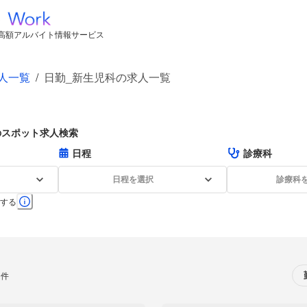
高額アルバイト情報サービス
人一覧
/
日勤_新生児科の求人一覧
のスポット求人検索
日程
診療科
日程を選択
診療科
する
0件