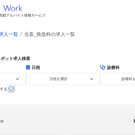
高額アルバイト情報サービス
求人一覧
/
当直_救急科の求人一覧
スポット求人検索
日程
診療科
日程を選択
診療科
する
0件