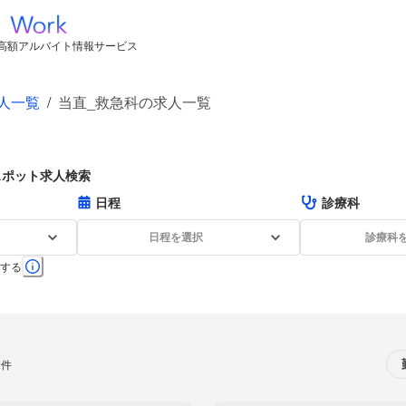
高額アルバイト情報サービス
人一覧
/
当直_救急科の求人一覧
スポット求人検索
日程
診療科
日程を選択
診療科
する
0件