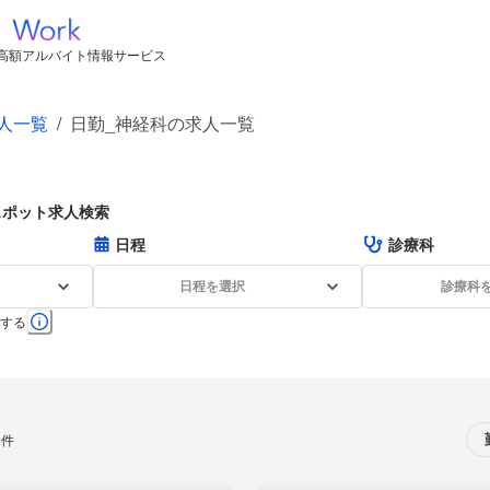
高額アルバイト情報サービス
人一覧
/
日勤_神経科の求人一覧
スポット求人検索
日程
診療科
日程を選択
診療科
する
0件