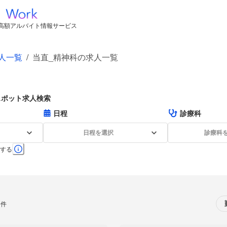
高額アルバイト情報サービス
人一覧
/
当直_精神科の求人一覧
スポット求人検索
日程
診療科
日程を選択
診療科
する
0件