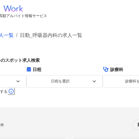
高額アルバイト情報サービス
人一覧
/
日勤_呼吸器内科の求人一覧
科のスポット求人検索
日程
診療科
日程を選択
診療科
する
0件